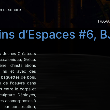
en et sonore
TRAV
ins d’Espaces #6, 
s Jeunes Créateurs
essalonique, Grèce.
e d'installations
oeil nu et avec des
 baguettes de bois.
ve de l'oeuvre dans
es entre le corps et
sculpture. Déployés,
des anamorphoses à
 leur construction,