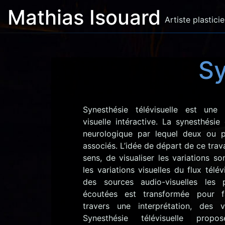
Mathias Isouard
Artiste plastici
Sy
Synesthésie télévisuelle est une i
visuelle intéractive. La synesthés
neurologique par lequel deux ou p
associés. L’idée de départ de ce trava
sens, de visualiser les variations s
les variations visuelles du flux télév
des sources audio-visuelles les 
écoutées est transformée pour fa
travers une interprétation, des v
Synesthésie télévisuelle propos