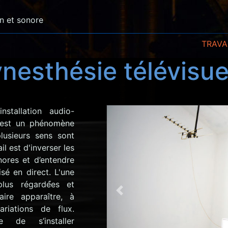
en et sonore
TRAV
nesthésie télévisue
nstallation audio-
ie est un phénomène
lusieurs sens sont
il est d'inverser les
onores et d’entendre
isé en direct. L'une
plus régardé́es et
Previous
ire apparaître, à
ariations de flux.
e de s’installer