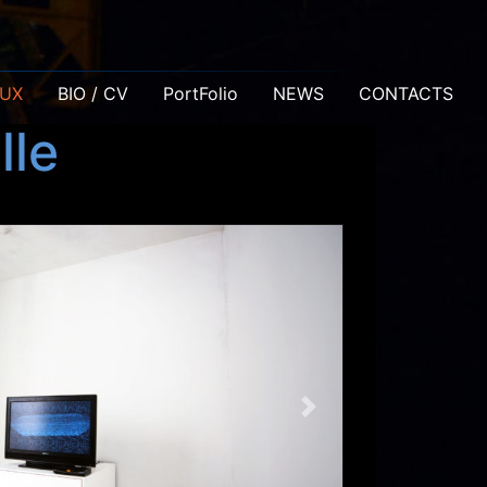
AUX
BIO / CV
PortFolio
NEWS
CONTACTS
lle
Next